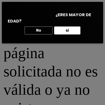
0
¿ERES MAYOR DE
EDAD?
Oops: La
No
sí
página
solicitada no es
válida o ya no